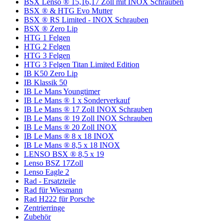
BSX Lenso ® 15,16,17 Zoll mit INOX Schrauben
BSX ® & HTG Evo Mutter
BSX ® RS Limited - INOX Schrauben
BSX ® Zero Lip
HTG 1 Felgen
HTG 2 Felgen
HTG 3 Felgen
HTG 3 Felgen Titan Limited Edition
IB K50 Zero Lip
IB Klassik 50
IB Le Mans Youngtimer
IB Le Mans ® 1 x Sonderverkauf
IB Le Mans ® 17 Zoll INOX Schrauben
IB Le Mans ® 19 Zoll INOX Schrauben
IB Le Mans ® 20 Zoll INOX
IB Le Mans ® 8 x 18 INOX
IB Le Mans ® 8,5 x 18 INOX
LENSO BSX ® 8,5 x 19
Lenso BSZ 17Zoll
Lenso Eagle 2
Rad - Ersatzteile
Rad für Wiesmann
Rad H222 für Porsche
Zentrierringe
Zubehör